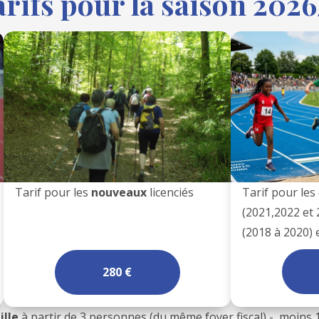
arifs pour la saison 202
Tarif pour les
nouveaux
licenciés
Tarif pour les
(2021,2022 et 
(2018 à 2020) 
280 €
ille
à partir de 3 personnes (du même foyer fiscal) - moins 