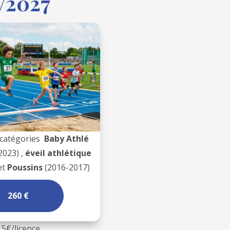
6/2027
 catégories
Baby Athlé
2023) ,
éveil athlétique
et
Poussins
(2016-2017)
260 €
15€/licence